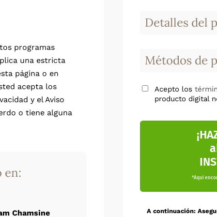
Detalles del 
stos programas
Métodos de 
aplica una estricta
esta página o en
sted acepta los
Acepto los
términ
producto digital 
vacidad y el Aviso
erdo o tiene alguna
¡HAZ
a
IN
 en:
*Aquí encon
A continuación: Asegu
am Chamsine