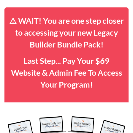
⚠️ WAIT! You are one step closer
to accessing your new Legacy
Builder Bundle Pack!
Last Step... Pay Your $69
Website & Admin Fee To Access
Your Program!