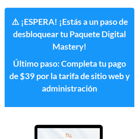
⚠️ ¡ESPERA! ¡Estás a un paso de
desbloquear tu Paquete Digital
Mastery!
Último paso: Completa tu pago
de $39 por la tarifa de sitio web y
administración