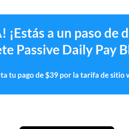
! ¡Estás a un paso de 
te Passive Daily Pay B
a tu pago de $39 por la tarifa de sitio