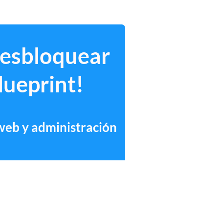
desbloquear
lueprint!
 web y administración