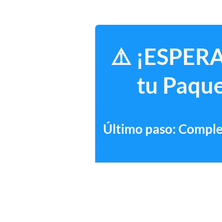
⚠️ ¡ESPERA
tu Paque
Último paso: Complet